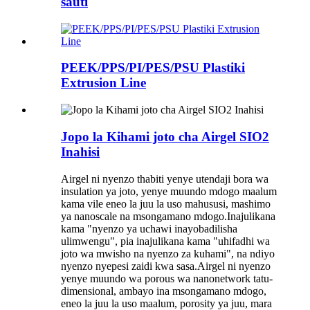
sauti
PEEK/PPS/PI/PES/PSU Plastiki
Extrusion Line
Jopo la Kihami joto cha Airgel SIO2
Inahisi
Airgel ni nyenzo thabiti yenye utendaji bora wa
insulation ya joto, yenye muundo mdogo maalum
kama vile eneo la juu la uso mahususi, mashimo
ya nanoscale na msongamano mdogo.Inajulikana
kama "nyenzo ya uchawi inayobadilisha
ulimwengu", pia inajulikana kama "uhifadhi wa
joto wa mwisho na nyenzo za kuhami", na ndiyo
nyenzo nyepesi zaidi kwa sasa.Airgel ni nyenzo
yenye muundo wa porous wa nanonetwork tatu-
dimensional, ambayo ina msongamano mdogo,
eneo la juu la uso maalum, porosity ya juu, mara