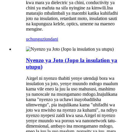
kwa mara ya dielectric ya chini, conductivity ya
chini ya mafuta na sifa nyingine za kimwili.Ina
matarajio mbalimbali ya maombi katika kuhifadhi
joto na insulation, retardant moto, insulation sauti
na kupunguza kelele, optics, umeme na maeneo
mengine.
uchunguzi
undani
Nyenzo ya Joto (Jopo la insulation ya
utupu)
Airgel ni nyenzo thabiti yenye utendaji bora wa
insulation ya joto, yenye muundo mdogo maalum
kama vile eneo la juu la uso mahususi, mashimo
ya nanoscale na msongamano mdogo.Inajulikana
kama "nyenzo ya uchawi inayobadilisha
ulimwengu", pia inajulikana kama "uhifadhi wa
joto wa mwisho na nyenzo za kuhami", na ndiyo
nyenzo nyepesi zaidi kwa sasa.Airgel ni nyenzo
yenye muundo wa porous wa nanonetwork tatu-
dimensional, ambayo ina msongamano mdogo,
eneo la juu la uso maalum, porosity ya juu, mara