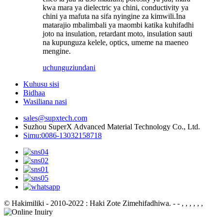
kwa mara ya dielectric ya chini, conductivity ya
chini ya mafuta na sifa nyingine za kimwili.Ina
matarajio mbalimbali ya maombi katika kuhifadhi
joto na insulation, retardant moto, insulation sauti
na kupunguza kelele, optics, umeme na maeneo
mengine.
uchunguzi
undani
Kuhusu sisi
Bidhaa
Wasiliana nasi
sales@supxtech.com
Suzhou SuperX Advanced Material Technology Co., Ltd.
Simu:0086-13032158718
© Hakimiliki - 2010-2022 : Haki Zote Zimehifadhiwa.
- - , , , , , ,