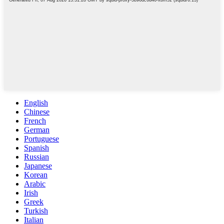
English
Chinese
French
German
Portuguese
Spanish
Russian
Japanese
Korean
Arabic
Irish
Greek
Turkish
Italian